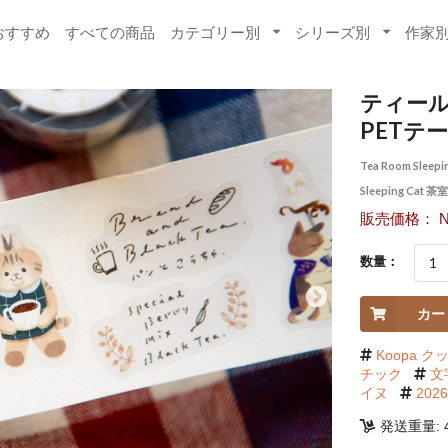
おすすめ
すべての商品
カテゴリー別
シリーズ別
作家
ティール
PETテ
Tea Room Sleepi
Sleeping Cat 
販売価格： NT
数量：
カー
Koopa ク
チック
文
イヌ
20
発送重量: 4