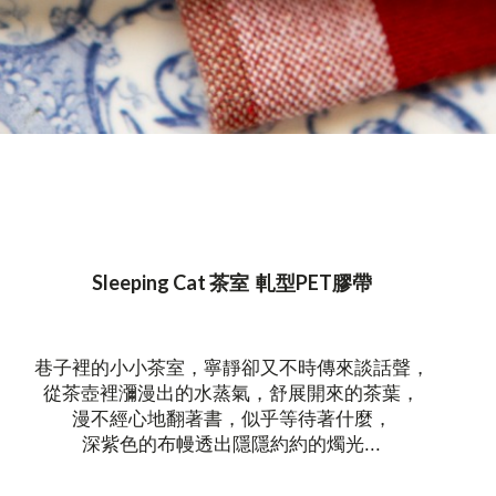
Sleeping Cat 茶室 軋型PET膠帶
巷子裡的小小茶室，寧靜卻又不時傳來談話聲，
從茶壺裡瀰漫出的水蒸氣，舒展開來的茶葉，
漫不經心地翻著書，似乎等待著什麼，
深紫色的布幔透出隱隱約約的燭光...