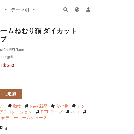
別
テーマ別
ームねむり猫 ダイカット
ープ
ng Cat PET Tape
茶室 PET膠帶
$ 360
トに追加
ッパ
動物
New 新品
食べ物
アン
字デコレーション
PET テープ
ネコ
26 春ティールームシューズ
3 g