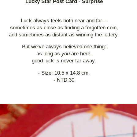
Lucky Star Post Card - Surprise
Luck always feels both near and far—
sometimes as close as finding a forgotten coin,
and sometimes as distant as winning the lottery.
But we’ve always believed one thing:
as long as
you
are here,
good luck is never far away.
- Size: 10.5 x 14.8 cm,
- NTD 30