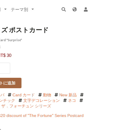
別
テーマ別
ズ ポストカード
Card "Surprise"
喜
$ 30
トに追加
ッパ
Card カード
動物
New 新品
ンチック
文字デコレーション
ネコ
25 ザ．フォーチュン シリーズ
$20 discount of "The Fortune" Series Postcard