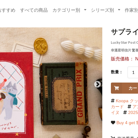
おすすめ
すべての商品
カテゴリー別
シリーズ別
作家
サプライ
Lucky Star Post 
幸運星明信片 驚
販売価格： NT
数量：
カー
Koopa ク
カード
ア
イヌ
20
Buy 4 get 