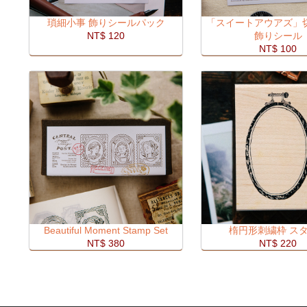
瑣細小事 飾りシールパック
「スイートアウアズ」
NT$ 120
飾りシール
NT$ 100
Beautiful Moment Stamp Set
楕円形刺繍枠 ス
NT$ 380
NT$ 220