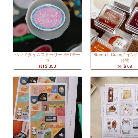
ベッドタイムストーリー PETテー
"Stamp It Colors" 
プ
什物
NT$ 350
NT$ 69