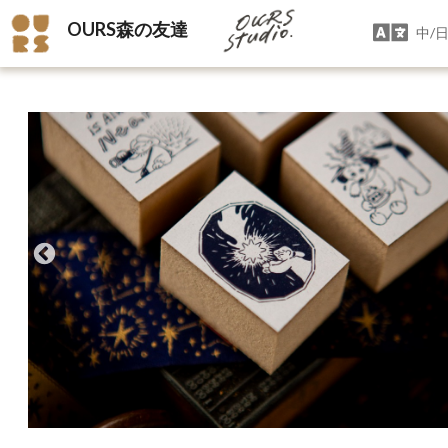
OURS森の友達
中/日