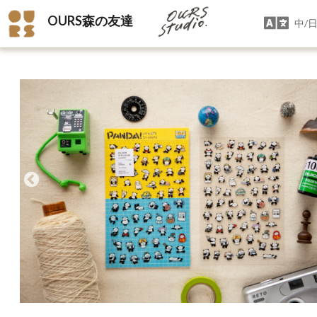
OURS森の友達
中/日