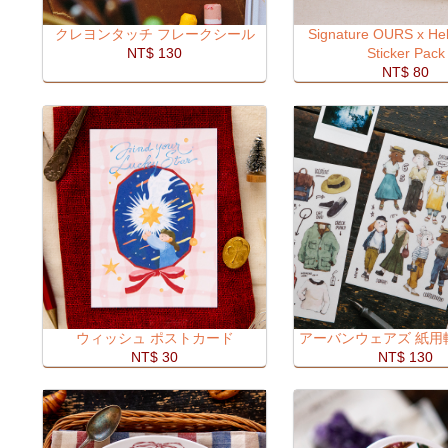
クレヨンタッチ フレークシール
Signature OURS x Hel
NT$ 130
Sticker Pack
NT$ 80
ウィッシュ ポストカード
アーバンウェアズ 紙用
NT$ 30
NT$ 130