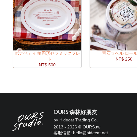
ボナペティ 楕円形セラミックプレ
宝石ラベル ロー
ート
NT$ 250
NT$ 500
OURS 森林好朋友
by Hidecat Trading Co.
2013 - 2026 © OURS.tw
客服信箱: hello
@
hidecat.net