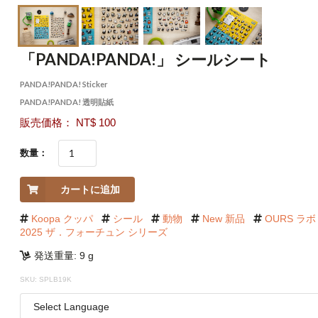
「PANDA!PANDA!」 シールシート
PANDA!PANDA! Sticker
PANDA!PANDA! 透明貼紙
販売価格： NT$ 100
数量：
カートに追加
Koopa クッパ
シール
動物
New 新品
OURS ラボ
2025 ザ．フォーチュン シリーズ
発送重量: 9 g
SKU: SPLB19K