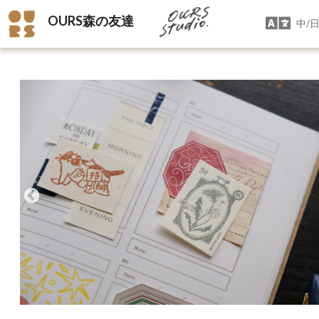
OURS森の友達
中/日