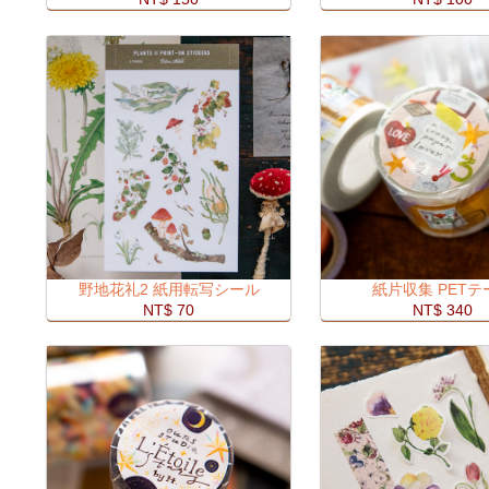
野地花礼2 紙用転写シール
紙片収集 PETテ
NT$ 70
NT$ 340