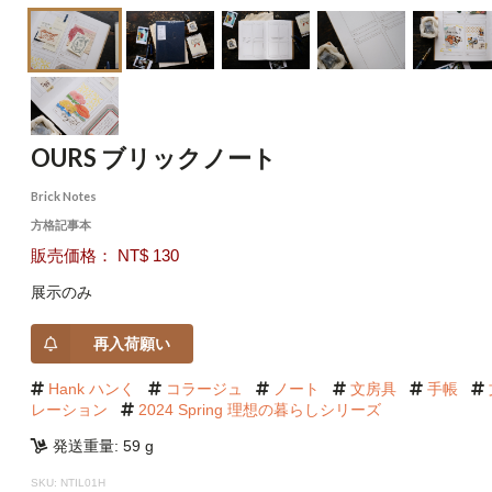
OURS ブリックノート
Brick Notes
方格記事本
販売価格： NT$ 130
展示のみ
再入荷願い
Hank ハンく
コラージュ
ノート
文房具
手帳
レーション
2024 Spring 理想の暮らしシリーズ
発送重量: 59 g
SKU: NTIL01H