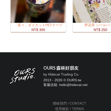
「星々」ダイカットPETテープ
野花草 シールパ
NT$ 300
NT$ 250
OURS 森林好朋友
by Hidecat Trading Co.
2013 - 2026 © OURS.tw
客服信箱: hello
@
hidecat.net
聯絡我們 / CONTACT
使用條款 / TERMS