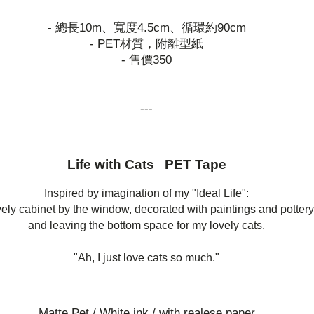
- 總長10m、寬度4.5cm、循環約90cm
- PET材質，附離型紙
- 售價350
---
Life with Cats PET Tape
Inspired by imagination of my "Ideal Life":
vely cabinet by the window, decorated with paintings and pottery
and leaving the bottom space for my lovely cats.
"Ah, I just love cats so much."
Matte Pet / White ink / with realese paper.