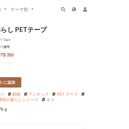
別
テーマ別
らし PETテープ
ET Tape
ET膠帶
$ 350
トに追加
ッパ
動物
アンチック
PET テープ
ing 理想の暮らしシリーズ
ネコ
6 g