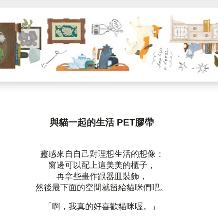
與貓一起的生活 PET膠帶
靈感來自自己對理想生活的想像：
窗邊可以配上這美美的櫃子，
再拿些畫作跟器皿裝飾，
然後最下面的空間就留給貓咪們吧。
「啊，我真的好喜歡貓咪喔。」