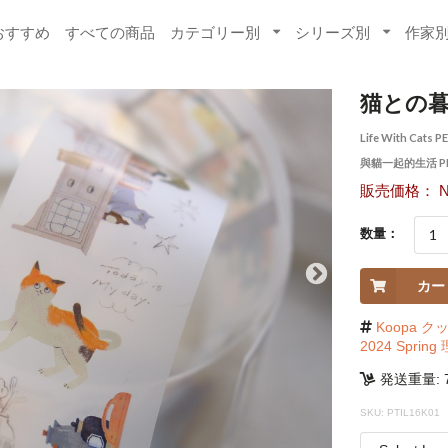
おすすめ
すべての商品
カテゴリー別
シリーズ別
作家
猫との暮
Life With Cats P
與貓一起的生活 P
販売価格： NT
数量：
カー
Koopa ク
2024 Spr
発送重量: 7
SKU: PTIL16K01