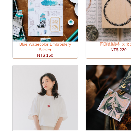
Blue Watercolor Embroidery
円形刺繍枠 スタ
Sticker
NT$ 220
NT$ 150