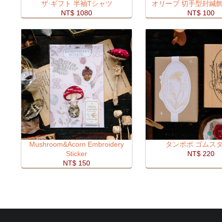
ザ·ギフト 半袖Tシャツ
オリーブ 切手型封緘
NT$ 1080
NT$ 100
Mushroom&Acorn Embroidery
タンポポ ゴムス
Sticker
NT$ 220
NT$ 150