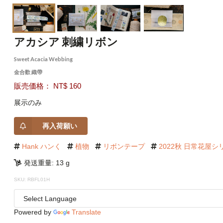
アカシア 刺繍リボン
Sweet Acacia Webbing
金合歡 織帶
販売価格： NT$ 160
展示のみ
再入荷願い
Hank ハンく
植物
リボンテープ
2022秋 日常花屋シ
発送重量: 13 g
SKU: RBFL01H
Powered by
Translate