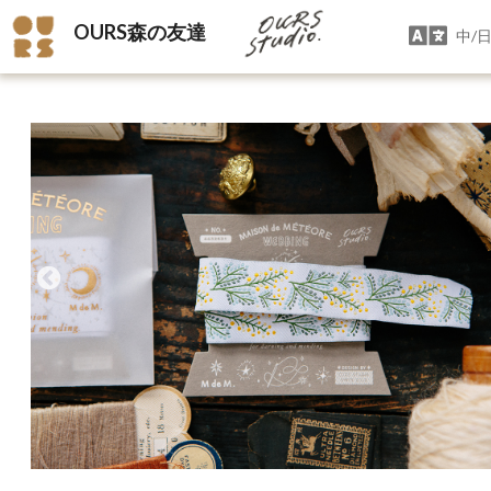
OURS森の友達
中/日