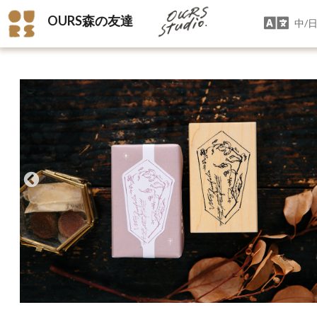
OURS森の友達
中/日