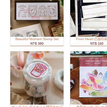
Beautiful Moment Stamp Set
From Heart 凸版
NT$ 380
NT$ 160
ザ・ギフト ダイカットPETテープ
水彩タッチ フレー