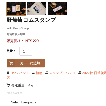
野葡萄 ゴムスタンプ
Wild Grape Stamp
野葡萄 楓木印章
販売価格： NT$ 220
数量：
カートに追加
Hank ハンく
植物
スタンプ・ハンコ
2022秋 日常
ズ
発送重量: 54 g
SKU: SWFL01H