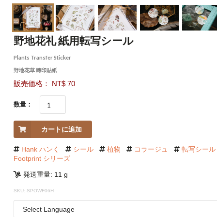
野地花礼 紙用転写シール
Plants Transfer Sticker
野地花草 轉印貼紙
販売価格： NT$ 70
数量：
カートに追加
Hank ハンく
シール
植物
コラージュ
転写シール
Footprint シリーズ
発送重量: 11 g
SKU: SPOWF06H