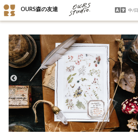
OURS森の友達
中/日