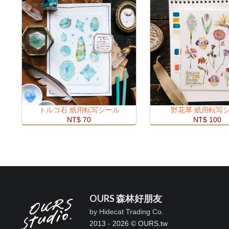
トルコ石 紙用転写シール
野花草 紙用転写
NT$ 70
NT$ 100
OURS 森林好朋友
by Hidecat Trading Co.
2013 - 2026 © OURS.tw