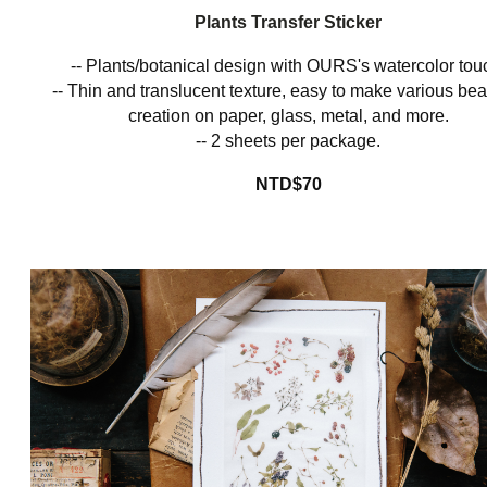
Plants Transfer Sticker
-- Plants/botanical design with OURS's watercolor tou
-- Thin and translucent texture, easy to make various beau
creation on
paper, glass, metal, and more
.
-- 2 sheets per package.
NTD$70