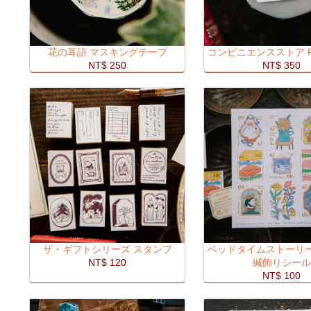
花の耳語 マスキングテープ
コンビニエンスストア 
NT$ 250
NT$ 350
ザ・ギフトシリーズ スタンプ
ベッドタイムストーリー
NT$ 120
緘飾りシール
NT$ 100