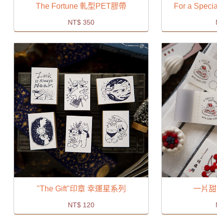
The Fortune 軋型PET膠帶
For a Spe
NT$
350
"The Gift"印章 幸運星系列
一片甜
NT$
120