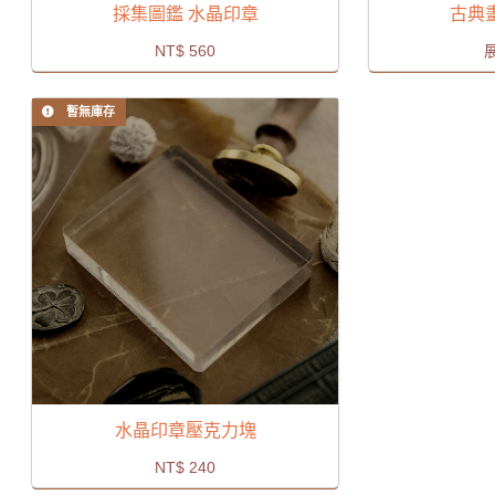
採集圖鑑 水晶印章
古典
NT$
560
暫無庫存
水晶印章壓克力塊
NT$
240