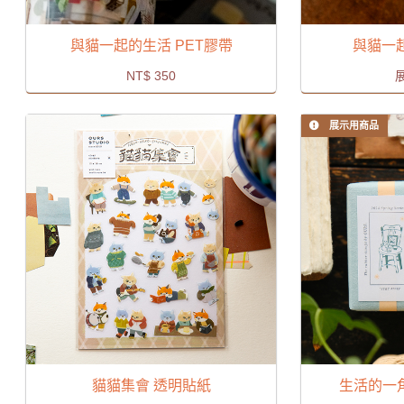
與貓一起的生活 PET膠帶
與貓一
NT$
350
展示用商品
貓貓集會 透明貼紙
生活的一角