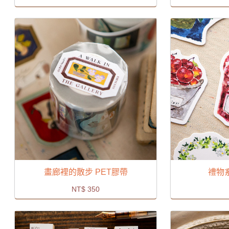
畫廊裡的散步 PET膠帶
禮物
NT$
350