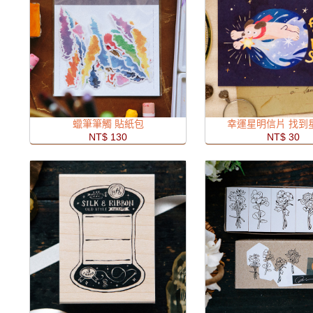
蠟筆筆觸 貼紙包
幸運星明信片 找到
NT$ 130
NT$ 30