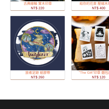
古典線軸 實木印章
給你的花束 壓縮木
NT$ 220
NT$ 400
旅者足跡 紙膠帶
"The Gift"印章 
NT$ 260
NT$ 120