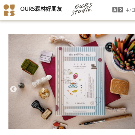
OURS森林好朋友
中/日