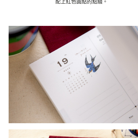
配上紅色圓點的點綴。