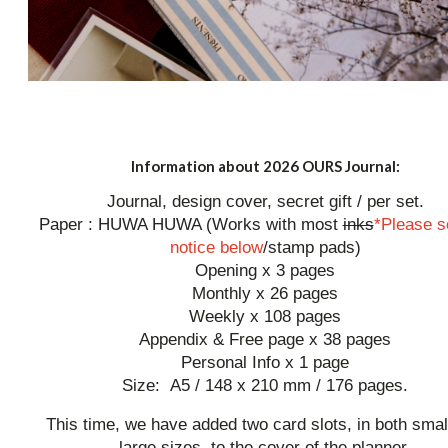
Information about 2026 OURS Journal:
Journal, design cover, secret gift / per set.
Paper : HUWA HUWA (Works with most
inks
*Please s
notice below
/stamp pads)
Opening x 3 pages
Monthly x 26 pages
Weekly x 108 pages
Appendix & Free page x 38 pages
Personal Info x 1 page
Size: A5 / 148 x 210 mm / 176 pages.
This time, we have added two card slots, in both smal
large sizes, to the cover of the planner.