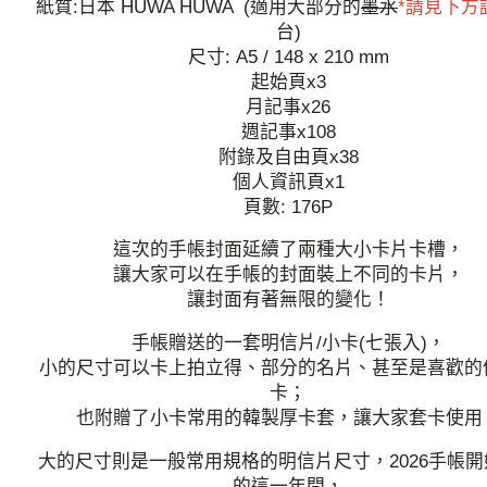
紙質:日本 HUWA HUWA (適用大部分的
墨水
*請見下方
台)
尺寸: A5 / 148 x 210 mm
起始頁x3
月記事x26
週記事x108
附錄及自由頁x38
個人資訊頁x1
頁數: 176P
這次的手帳封面延續了兩種大小卡片卡槽，
讓大家可以在手帳的封面裝上不同的卡片，
讓封面有著無限的變化！
手帳贈送的一套明信片/小卡(七張入)，
小的尺寸可以卡上拍立得、部分的名片、甚至是喜歡的
卡；
也附贈了小卡常用的韓製厚卡套，讓大家套卡使用
大的尺寸則是一般常用規格的明信片尺寸，2026手帳開
的這一年間，