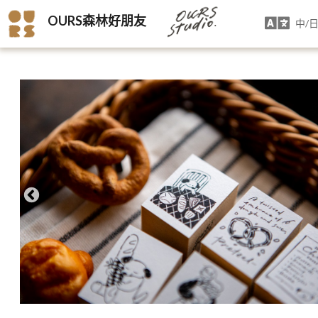
OURS森林好朋友
中/日