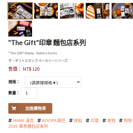
"The Gift"印章 麵包店系列
"The Gift" Stamp - Bakery Series
ザ・ギフトスタンプ ベーカリーシリーズ
售價： NT$ 120
規格：
數量：
加進購物車
HANK 漢克
KOOPA 庫巴
拼貼
印章
食物
狗狗
2025 春季麵包店系列