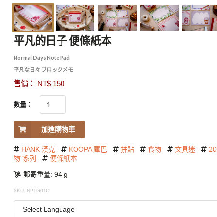
平凡的日子 便條紙本
Normal Days Note Pad
平凡な日々 ブロックメモ
售價： NT$ 150
數量：
加進購物車
HANK 漢克
KOOPA 庫巴
拼貼
食物
文具迷
20
物"系列
便條紙本
郵寄重量: 94 g
SKU: NPTG01O