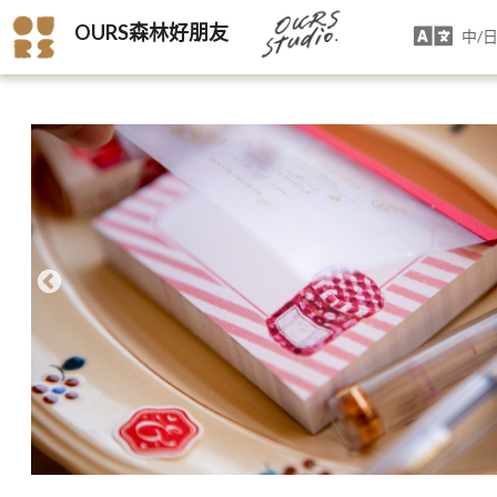
OURS森林好朋友
中/日