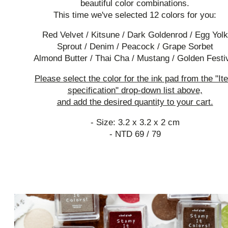
beautiful color combinations.
This time we've selected 12 colors for you:
Red Velvet / Kitsune / Dark Goldenrod / Egg Yolk
Sprout / Denim / Peacock / Grape Sorbet
Almond Butter / Thai Cha / Mustang / Golden Festi
Please select the color for the ink pad from the "It
specification" drop-down list above,
and add the desired quantity to your cart.
- Size: 3.2 x 3.2 x 2 cm
- NTD 69 / 79