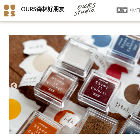
OURS森林好朋友
中/日