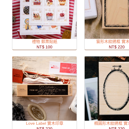
禮物 郵票貼紙
窗形木紋綉框 實
NT$ 100
NT$ 220
Love Label 實木印章
橢圓形木紋綉框 實
NT$ 220
NT$ 220