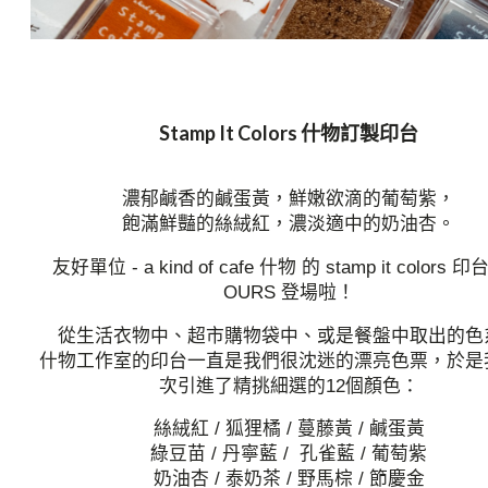
Stamp It Colors 什物訂製印台
濃郁鹹香的鹹蛋黃，鮮嫩欲滴的葡萄紫，
飽滿鮮豔的絲絨紅，濃淡適中的奶油杏。
友好單位 - a kind of cafe 什物 的 stamp it colors 
OURS 登場啦！
從生活衣物中、超市購物袋中、或是餐盤中取出的色
什物工作室的印台一直是我們很沈迷的漂亮色票，於是
次引進了精挑細選的12個顏色：
絲絨紅 / 狐狸橘 / 蔓藤黃 / 鹹蛋黃
綠豆苗 / 丹寧藍 / 孔雀藍 / 葡萄紫
奶油杏 / 泰奶茶 / 野馬棕 / 節慶金