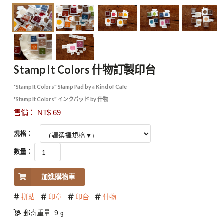
Stamp It Colors 什物訂製印台
"Stamp It Colors" Stamp Pad by a Kind of Cafe
"Stamp It Colors" インクパッド by 什物
售價： NT$ 69
規格：
數量：
加進購物車
拼貼
印章
印台
什物
郵寄重量: 9 g