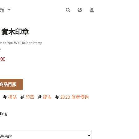
題
 實木印章
inds You Well Ruber Stamp
プ
00
商品再版
拼貼
印章
復古
2023 旅者博物
9 g