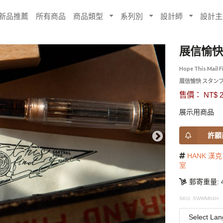
新品推薦
所有商品
商品類型
系列別
設計師
設計主
展信愉快
Hope This Mail F
展信愉快 スタン
售價： NT$ 2
展示用商品
許願
HANK 漢克
室
郵寄重量: 4
SKU: SWWM04H