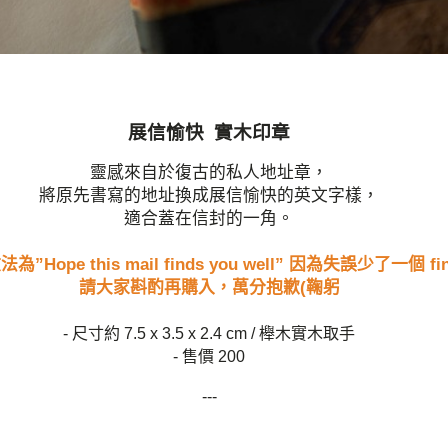
展信愉快 實木印章
靈感來自於復古的私人地址章，
將原先書寫的地址換成展信愉快的英文字樣，
適合蓋在信封的一角。
為”Hope this mail finds you well” 因為失誤少了一個 fi
請大家斟酌再購入，萬分抱歉(鞠躬
- 尺寸約 7.5 x 3.5 x 2.4 cm / 櫸木實木取手
- 售價 200
---