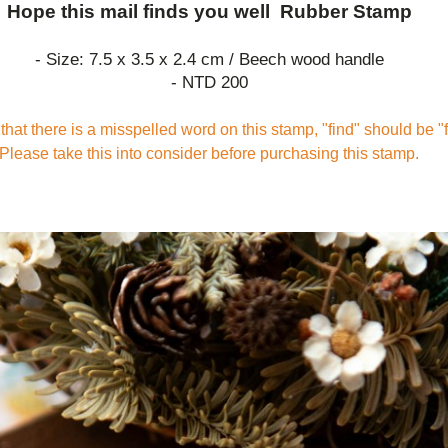
Hope this mail finds you well Rubber Stamp
- Size: 7.5 x 3.5 x 2.4 cm / Beech wood handle
- NTD 200
hat there is a misspelled word on this stamp, "find" should be "
Please take this into consider before purchasing this stamp.