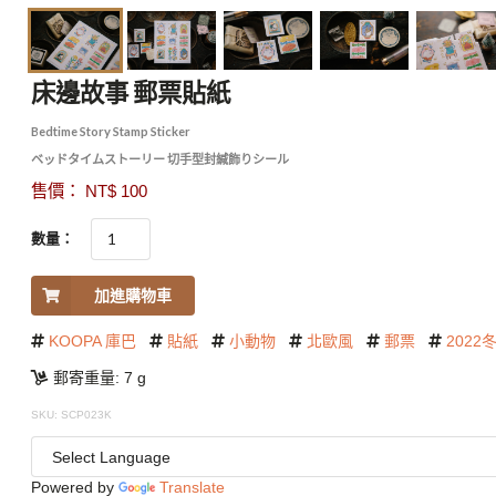
床邊故事 郵票貼紙
Bedtime Story Stamp Sticker
ベッドタイムストーリー 切手型封緘飾りシール
售價： NT$ 100
數量：
加進購物車
KOOPA 庫巴
貼紙
小動物
北歐風
郵票
2022
郵寄重量: 7 g
SKU: SCP023K
Powered by
Translate