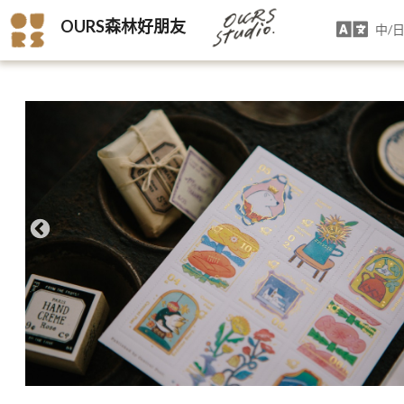
OURS森林好朋友
中/日