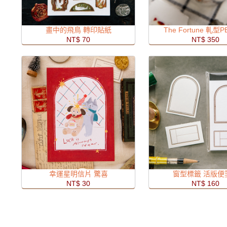
畫中的飛鳥 轉印貼紙
The Fortune 軋型
NT$ 70
NT$ 350
幸運星明信片 驚喜
窗型標籤 活版便
NT$ 30
NT$ 160