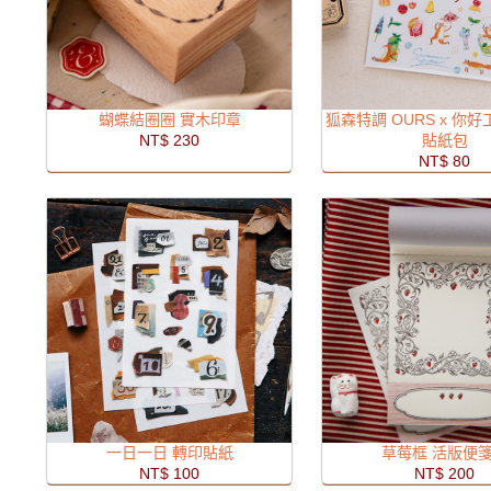
蝴蝶結圈圈 實木印章
狐森特調 OURS x 你
NT$ 230
貼紙包
NT$ 80
一日一日 轉印貼紙
草莓框 活版便
NT$ 100
NT$ 200