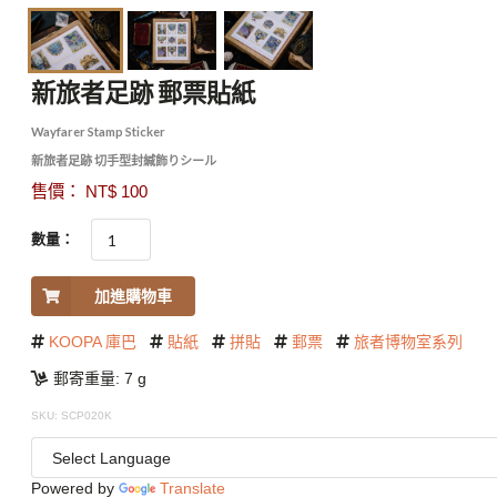
新旅者足跡 郵票貼紙
Wayfarer Stamp Sticker
新旅者足跡 切手型封緘飾りシール
售價： NT$ 100
數量：
加進購物車
KOOPA 庫巴
貼紙
拼貼
郵票
旅者博物室系列
郵寄重量: 7 g
SKU: SCP020K
Powered by
Translate