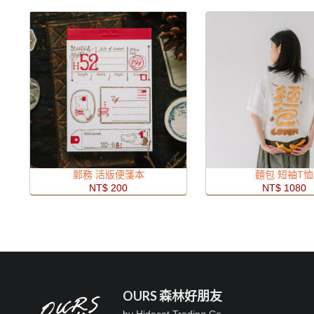
郵務 活版便箋本
麵包 短袖T恤
NT$ 200
NT$ 1080
OURS 森林好朋友