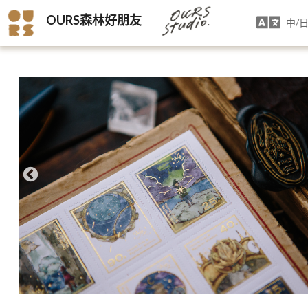
OURS森林好朋友
中/日