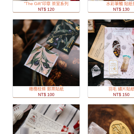
"The Gift"印章 茶室系列
水彩筆觸 貼紙
NT$ 120
NT$ 130
橄欖枝條 郵票貼紙
羽毛 繡片貼
NT$ 100
NT$ 150