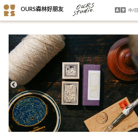
OURS森林好朋友
中/日