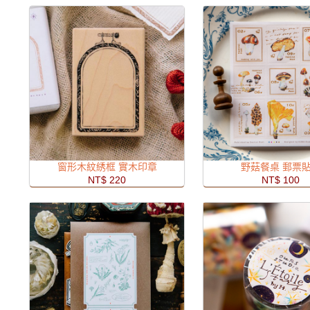
窗形木紋綉框 實木印章
野菇餐桌 郵票
NT$ 220
NT$ 100