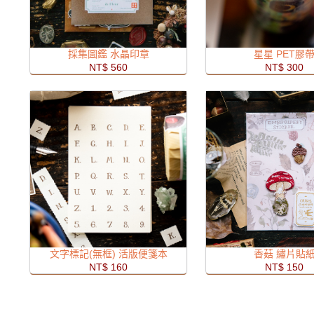
採集圖鑑 水晶印章
星星 PET膠
NT$ 560
NT$ 300
文字標記(無框) 活版便箋本
香菇 繡片貼
NT$ 160
NT$ 150