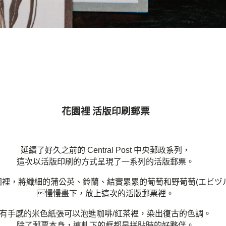
花園裡 活版印刷郵票
延續了好久之前的 Central Post 中央郵政系列，
這次以活版印刷的方式呈現了一系列的活版郵票。
園裡，將纖細的蒲公英、鈴蘭、結實累累的葡萄和野葡萄(エビヅル
慢慢畫下，放上這次的活版郵票裡。
有手感的米色紙張可以泡進咖啡/紅茶裡，染出復古的色調。
除了郵票本身，連軋下的框都是拼貼時的好夥伴。