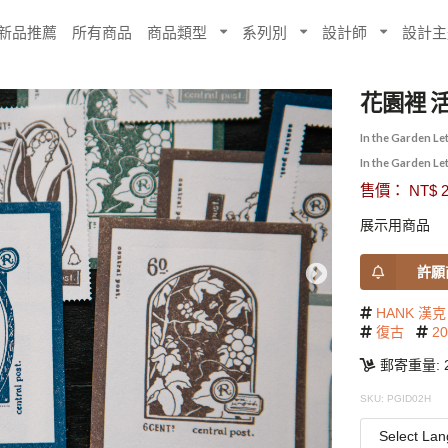
新品推薦
所有商品
商品類型
系列別
設計師
設計主
花園裡 
In the Garden Le
In the Garden Le
售價： NT$ 2
展示用商品
許願
HANK 漢克
復古
2
郵寄重量: 2
SKU: PGID02H