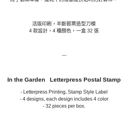
活版印刷，半斷郵票造型刀模
4 款設計，4 種顏色，一盒 32 張
---
In the Garden Letterpress Postal Stamp
- Letterpress Printing, Stamp Style Label
- 4 designs, each design includes 4 color
- 32 pieces per box.