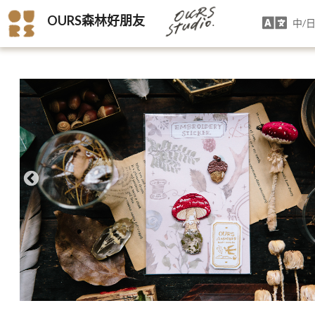
OURS森林好朋友
中/日