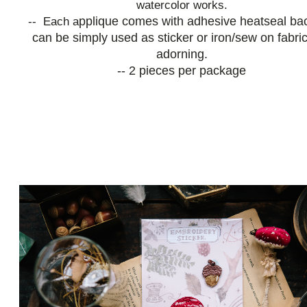
watercolor works.
pplique comes with adhesive heatseal bac
-- Each a
can be simply used as sticker or iron/sew on fabric
adorning.
-- 2 pieces per package