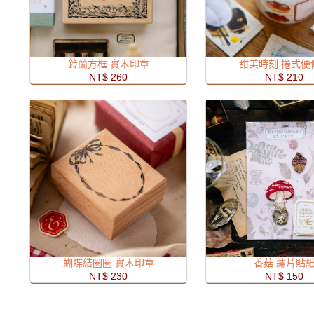
鈴蘭方框 實木印章
甜美時刻 捲式便
NT$ 260
NT$ 210
蝴蝶結圈圈 實木印章
香菇 繡片貼
NT$ 230
NT$ 150