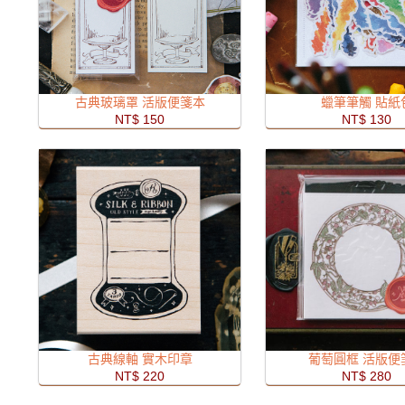
古典玻璃罩 活版便箋本
蠟筆筆觸 貼紙
NT$ 150
NT$ 130
古典線軸 實木印章
葡萄圓框 活版便
NT$ 220
NT$ 280