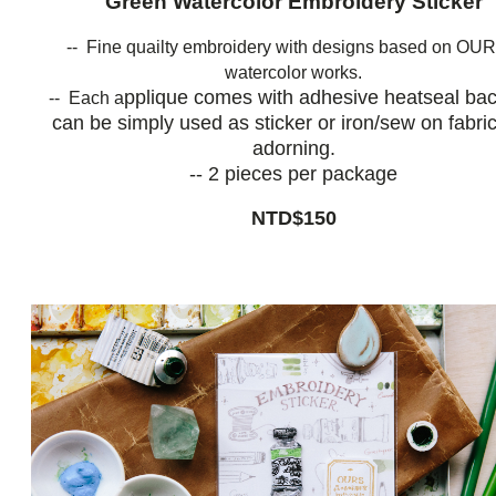
Green Watercolor Embroidery Sticker
-- Fine quailty embroidery with designs based on OUR
watercolor works.
pplique comes with adhesive heatseal bac
-- Each a
can be simply used as sticker or iron/sew on fabric
adorning.
-- 2 pieces per package
NTD$150