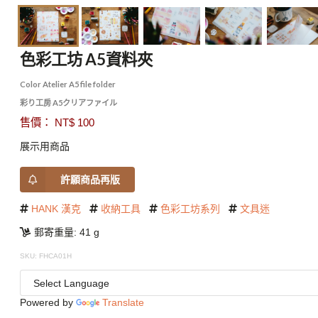
色彩工坊 A5資料夾
Color Atelier A5 file folder
彩り工房 A5クリアファイル
售價： NT$ 100
展示用商品
許願商品再版
HANK 漢克
收納工具
色彩工坊系列
文具迷
郵寄重量: 41 g
SKU: FHCA01H
Powered by
Translate