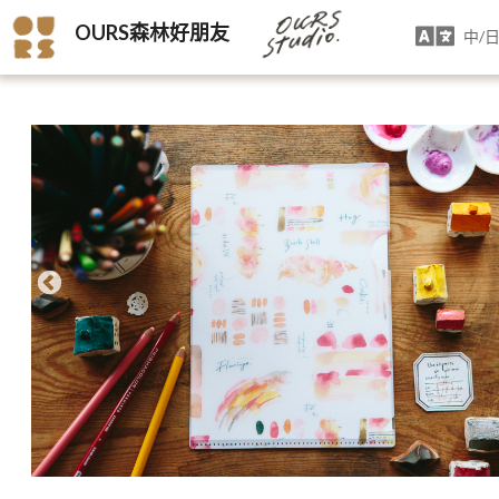
OURS森林好朋友
中/日