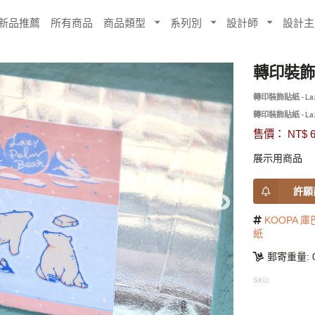
新品推薦
所有商品
商品類型
系列別
設計師
設計主
轉印裝飾貼紙 
轉印裝飾貼紙 - Lazy 
轉印裝飾貼紙 - Lazy 
售價： NT$ 6
展示用商品
許願
KOOPA 庫
紙
郵寄重量: 0
SKU: