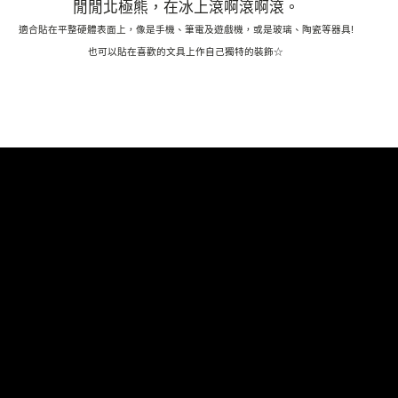
閒閒北極熊，在冰上滾啊滾啊滾。
適合貼在平整硬體表面上，像是手機、筆電及遊戲機，或是玻璃、陶瓷等器具!
也可以貼在喜歡的文具上作自己獨特的裝飾
☆