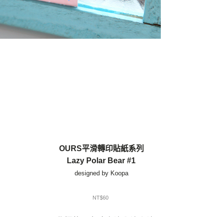
OURS平滑轉印貼紙系列
Lazy Polar Bear #1
designed by Koopa
NT$60