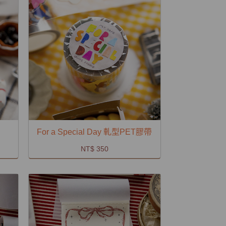
For a Special Day 軋型PET膠帶
NT$ 350