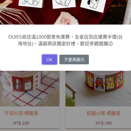
幸運星明信片 驚喜
幸運星明信片 找到星星了!
NT$ 30
NT$ 30
OURS商店滿1000郵寄免運費，全家店到店運費半價(台
灣地址)，滿額再送獨家好禮，歡迎參觀選購😊
OK
不要再顯示
午茶片刻 標籤卷
招福小隊 標籤卷
NT$ 180
NT$ 180