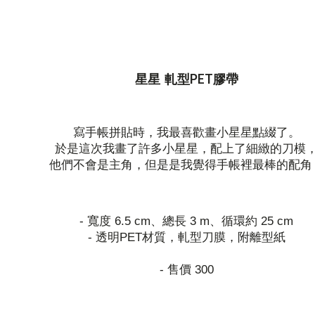
星星 軋型PET膠帶
寫手帳拼貼時，我最喜歡畫小星星點綴了。
於是這次我畫了許多小星星，配上了細緻的刀模
他們不會是主角，但是是我覺得手帳裡最棒的配角
- 寬度 6.5 cm、總長 3 m、循環約 25 cm
- 透明PET材質，軋型刀膜，附離型紙
- 售價 300