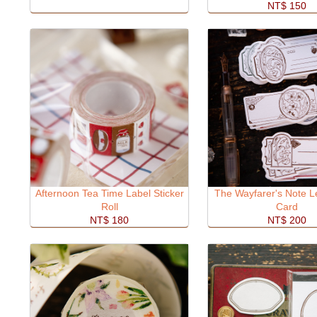
NT$ 150
Afternoon Tea Time Label Sticker
The Wayfarer's Note L
Roll
Card
NT$ 180
NT$ 200