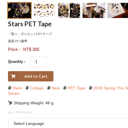
Stars PET Tape
「星々」ダイカットPETテープ
星星 PET膠帶
Price： NT$ 300
Quantity：
Add to Cart
Hank
Collage
New
PET Tape
2026 Spring The 
Series
Shipping Weight: 46 g
SKU: PTTR20H02