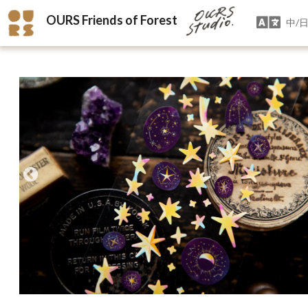
OURS Friends of Forest
中/日