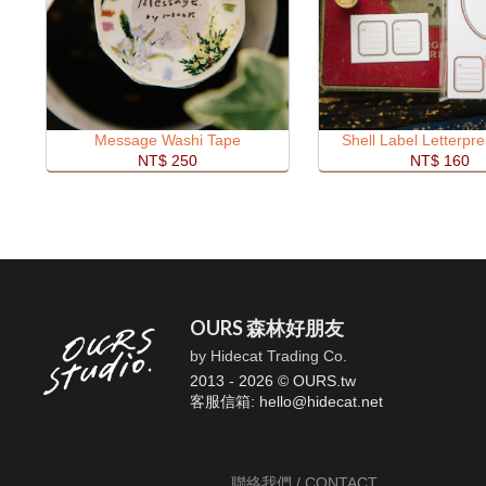
Message Washi Tape
Shell Label Letterpr
NT$ 250
NT$ 160
OURS 森林好朋友
by Hidecat Trading Co.
2013 - 2026 © OURS.tw
客服信箱: hello
@
hidecat.net
聯絡我們 / CONTACT