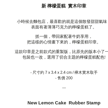
新 檸檬蛋糕 實木印章
小時候去麵包店，最喜歡的就是這個散發甜甜氣味
表面有著薄薄巧克力的檸檬蛋糕了。
抓一個，帶回家配著牛奶享用，
把這樣的心情畫下來的，檸檬蛋糕印章。
這款印章是之前款式的重製版，比原先的版本小了
包裝也一改，選用了切合主題的檸檬蛋糕配色!
- 尺寸約 7 x 3.4 x 2.4 cm / 櫸木實木取手
- 售價 200
---
New Lemon Cake Rubber Stamp