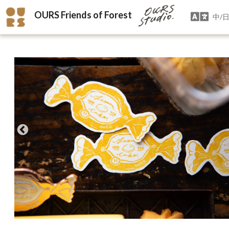
OURS Friends of Forest
中/日