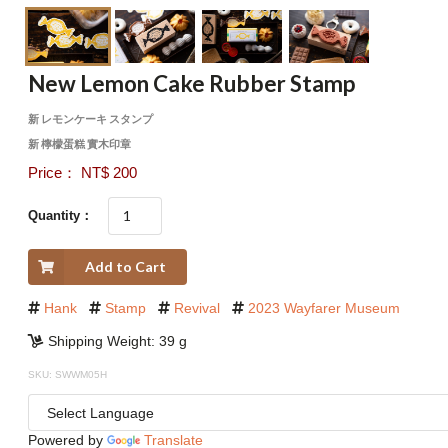
New Lemon Cake Rubber Stamp
新 レモンケーキ スタンプ
新 檸檬蛋糕 實木印章
Price： NT$ 200
Quantity：
Add to Cart
Hank
Stamp
Revival
2023 Wayfarer Museum
Shipping Weight: 39 g
SKU: SWWM05H
Powered by
Translate