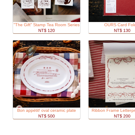
"The Gift" Stamp Tea Room Series
OURS Card Fol
NT$ 120
NT$ 130
Bon appétit! oval ceramic plate
Ribbon Frame Letterp
NT$ 500
NT$ 200