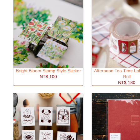
Bright Bloom Stamp Style Sticker
Afternoon Tea Time Lab
NT$ 100
Roll
NT$ 180