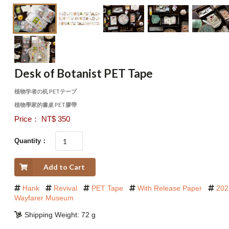
Desk of Botanist PET Tape
植物学者の机 PETテープ
植物學家的書桌 PET膠帶
Price： NT$ 350
Quantity：
Add to Cart
Hank
Revival
PET Tape
With Release Paper
202
Wayfarer Museum
Shipping Weight: 72 g