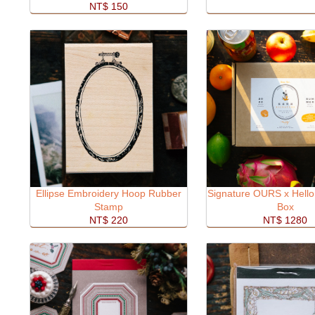
NT$ 150
Ellipse Embroidery Hoop Rubber
Signature OURS x Hello 
Stamp
Box
NT$ 220
NT$ 1280