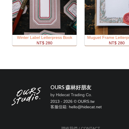
Winter Label Letterpress Book
Muguet Frame Letterp
NT$ 280
NT$ 280
OURS 森林好朋友
by Hidecat Trading Co.
2013 - 2026 © OURS.tw
客服信箱: hello
@
hidecat.net
聯絡我們 / CONTACT