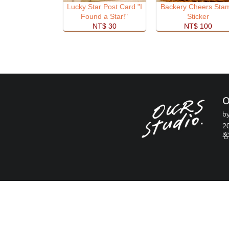
Lucky Star Post Card "I
Backery Cheers Sta
Found a Star!"
Sticker
NT$ 30
NT$ 100
b
2
客