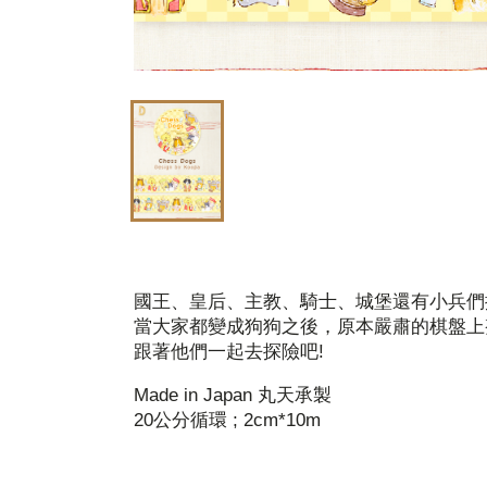
國王、皇后、主教、騎士、城堡還有小兵們
當大家都變成狗狗之後，原本嚴肅的棋盤上整
跟著他們一起去探險吧!
Made in Japan 丸天承製
20公分循環 ; 2cm*10m