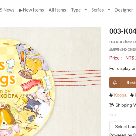
S News
▶New Items
All Items
Type
Series
Designer
003-K04
003-K04 Chess 
紙膠帶v3-D CHES
Price： NT$ 
For display on
Rest
Koopa
Shipping W
SKU:
Powered by