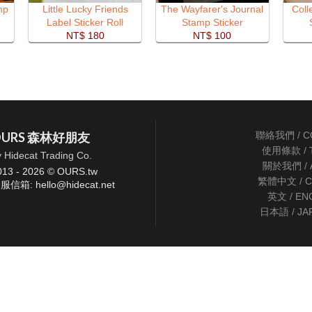
mp
Little Lucky Friends
The Wayfarer's Journal
Coll
Label Sticker Roll
Stamp Sticker
NT$ 180
NT$ 100
OURS 森林好朋友
聯絡我們 / C
使用條款 / 
y Hidecat Trading Co.
關於我們 / 
013 - 2026 © OURS.tw
繁體中文 / C
服信箱: hello
@
hidecat.net
英文 / EN
日本語 / JA