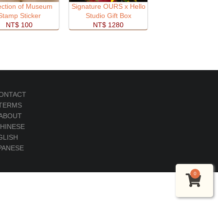
ection of Museum
Signature OURS x Hello
Stamp Sticker
Studio Gift Box
NT$ 100
NT$ 1280
ONTACT
TERMS
ABOUT
HINESE
GLISH
PANESE
0