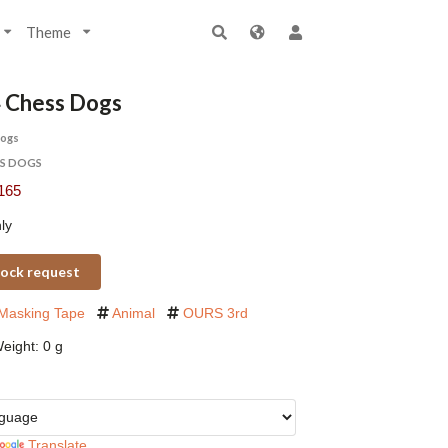
Theme
 Chess Dogs
Dogs
S DOGS
165
ly
ock request
Masking Tape
Animal
OURS 3rd
eight: 0 g
Translate