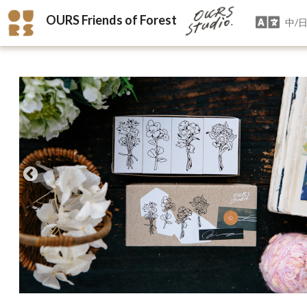
OURS Friends of Forest
中/日