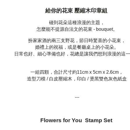
給你的花束 壓縮木印章組
碰到花朵這種浪漫的主題，
怎麼能不提源自法文的花束 - bouquet。
扮家家酒的兩三支野花，節日時驚喜的小花束，
婚禮上的祝福，或是餐廳桌上的小花朵。
日常也好、細心準備也好，花總是讓我們想到浪漫的這
一組四顆，合計尺寸約11cm x 5cm x 2.6cm，
造型刀模 / 白皮壓縮木，印白 / 燙黑雙色灰色紙盒
---
Flowers for You Stamp Set