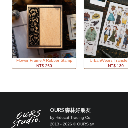
Flower Frame A Rubber Stamp
UrbanWears Transfer
NT$ 260
NT$ 130
OURS 森林好朋友
by Hidecat Trading Co.
2013 - 2026 © OURS.tw