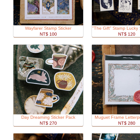
Wayfarer Stamp Sticker
"The Gift" Stamp Lucky 
NT$ 100
NT$ 120
Day Dreaming Sticker Pack
Muguet Frame Letterp
NT$ 270
NT$ 280