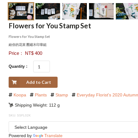
Flowers for You Stamp Set
Flowers for You Stamp Set
給你的花束 壓縮木印章組
Price： NT$ 400
Quantity：
Add to Cart
Koopa
Plants
Stamp
Everyday Florist's 2020 Autum
Shipping Weight: 112 g
SKU: SSFL02K
Powered by
Translate