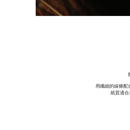
用纖細的線條配
紙質適合