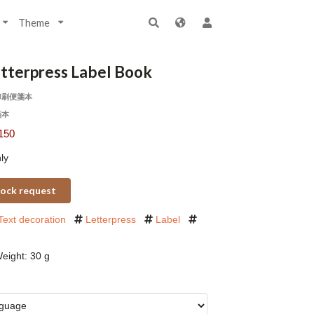
Theme
etterpress Label Book
印刷便箋本
箋本
150
ly
ock request
Text decoration
Letterpress
Label
eight: 30 g