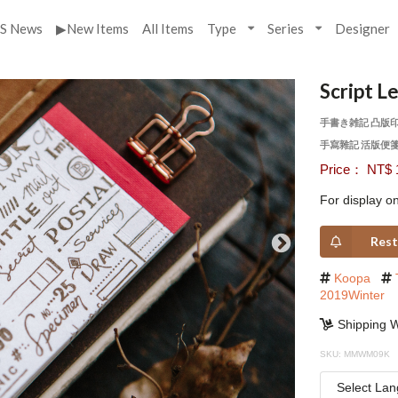
S News
▶New Items
All Items
Type
Series
Designer
Script L
手書き雑記 凸版
手寫雜記 活版便
Price： NT$ 
For display on
Rest
Koopa
2019Winter
Shipping W
SKU: MMWM09K