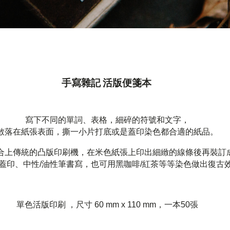
手寫雜記 活版便箋本
寫下不同的單詞、表格，細碎的符號和文字，
散落在紙張表面，撕一小片打底或是蓋印染色都合適的紙品。
合上傳統的凸版印刷機，在米色紙張上印出細緻的線條後再裝訂
蓋印、中性/油性筆書寫，也可用黑咖啡/紅茶等等染色做出復古
單色活版印刷 ，尺寸 60 mm x 110 mm，一本50張