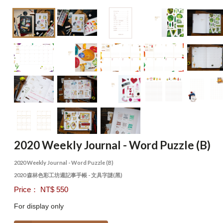
2020 Weekly Journal - Word Puzzle (B)
2020 Weekly Journal - Word Puzzle (B)
2020 森林色彩工坊週記事手帳 - 文具字謎(黑)
Price： NT$ 550
For display only