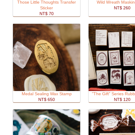
Those Little Thoughts Transfer
Wild Wreath Maskin
Sticker
NT$ 260
NT$ 70
Medal Sealing Wax Stamp
"The Gift" Series Rub
NT$ 650
NT$ 120