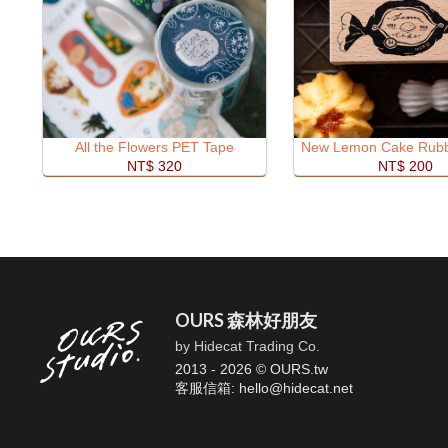
All the Flowers PET Tape
New Lemon Cake Rub
NT$ 320
NT$ 200
OURS 森林好朋友
by Hidecat Trading Co.
2013 - 2026 © OURS.tw
客服信箱: hello
@
hidecat.net