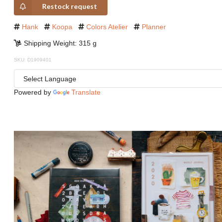
Restock request
Hank
Koopa
Colors Atelier
Planner
Shipping Weight: 315 g
SKU: D1909401
Powered by
Translate