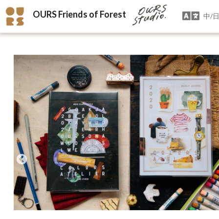
OURS Friends of Forest
中/日