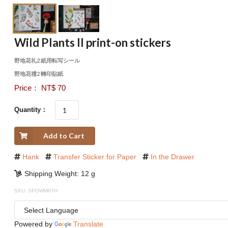
Wild Plants II print-on stickers
野地花礼2 紙用転写シール
野地花禮2 轉印貼紙
Price： NT$ 70
Quantity：
Add to Cart
Hank
Transfer Sticker for Paper
In the Drawer
Shipping Weight: 12 g
SKU: SPOWM07H
Powered by
Translate