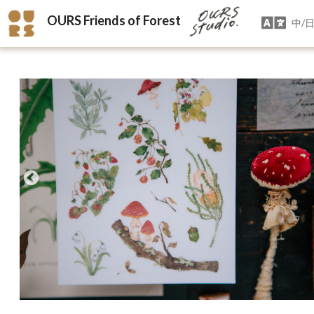
OURS Friends of Forest
中/日