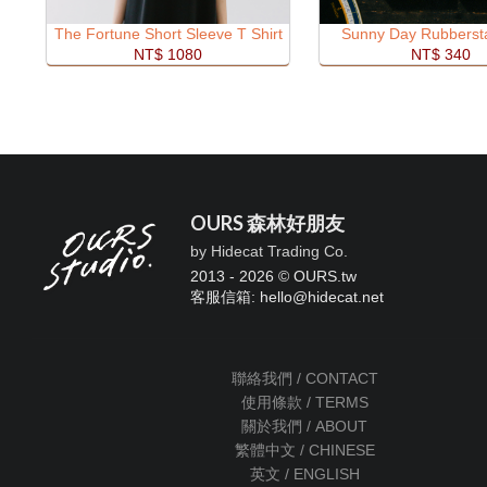
The Fortune Short Sleeve T Shirt
Sunny Day Rubberst
NT$ 1080
NT$ 340
OURS 森林好朋友
by Hidecat Trading Co.
2013 - 2026 © OURS.tw
客服信箱: hello
@
hidecat.net
聯絡我們 / CONTACT
使用條款 / TERMS
關於我們 / ABOUT
繁體中文 / CHINESE
英文 / ENGLISH