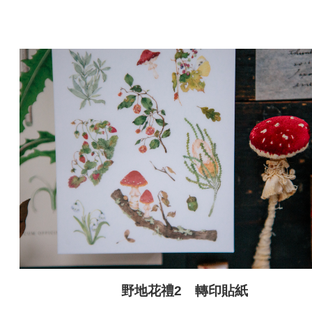
野地花禮2 轉印貼紙