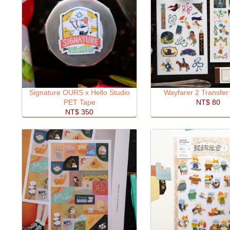
Signature OURS x Hello Studio
Wayfarer 2 Transfer 
PET Tape
NT$ 80
NT$ 350