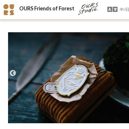
OURS Friends of Forest
中/日