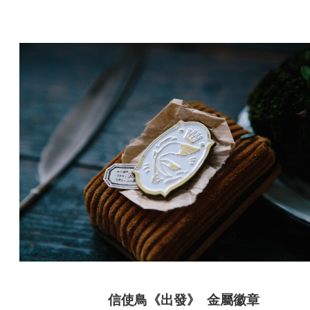
信使鳥《出發》 金屬徽章