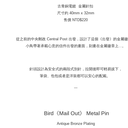
古青銅電鍍 金屬針扣
尺寸約 40mm x 32mm
售價 NTD$220
從之前的中央郵政
Central Post 出發，設計了這個《出發》的金屬
小鳥帶著承載心意的信件出發的畫面，刻畫在金屬徽章上...。
針頭設計為安全式的兩段式別針，拉開後即可輕易拔下，
筆袋、包包或者是洋裝都可以安心的配戴。
---
Bird
《Mail Out》 Metal Pin
Antique Bronze Plating