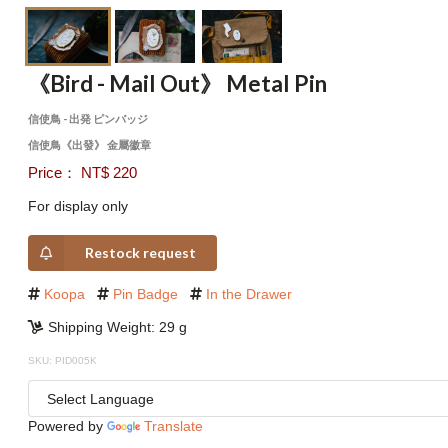
《Bird - Mail Out》 Metal Pin
信使鳥 - 出発 ピンバッジ
信使鳥《出發》 金屬徽章
Price： NT$ 220
For display only
Restock request
Koopa
Pin Badge
In the Drawer
Shipping Weight: 29 g
SKU: PID005K
Powered by
Translate