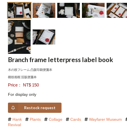
Branch frame letterpress label book
木の枝フレーム 凸版印刷便箋本
樹枝相框 活版便箋本
Price： NT$ 150
For display only
Restock request
Hank
Plants
Collage
Cards
Wayfarer Museum
Revival