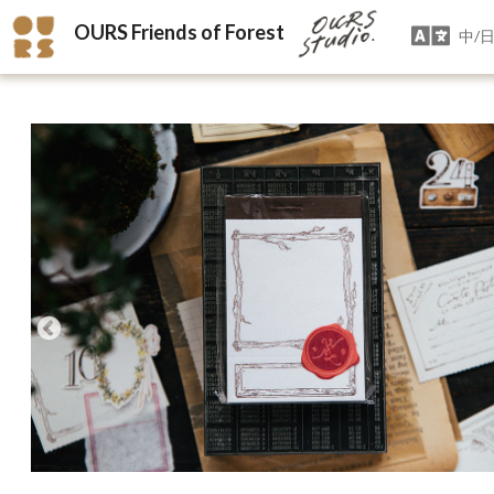
OURS Friends of Forest
中/日