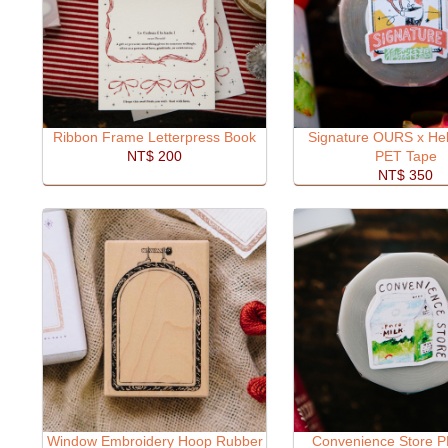
Ribbon Frame Letterpress Book
Signature OURS x Hel
NT$ 200
PET Tape
NT$ 350
Window Embroidery Hoop Rubber
Convenience Store 