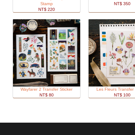
Stamp
NT$ 350
NT$ 220
Wayfarer 2 Transfer Sticker
Les Fleurs Transfer 
NT$ 80
NT$ 100