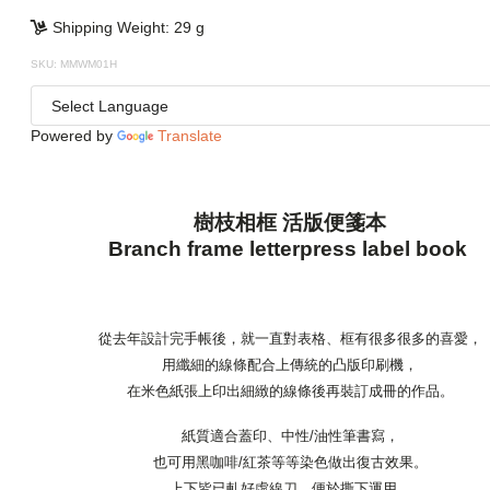
Shipping Weight: 29 g
SKU: MMWM01H
Powered by
Translate
樹枝相框 活版便箋本
Branch frame letterpress label book
從去年設計完手帳後，就一直對表格、框有很多很多的喜愛，
用纖細的線條配合上傳統的凸版印刷機，
在米色紙張上印出細緻的線條後再裝訂成冊的作品。
紙質適合蓋印、中性/油性筆書寫，
也可用黑咖啡/紅茶等等染色做出復古效果。
上下皆已軋好虛線刀，便於撕下運用。