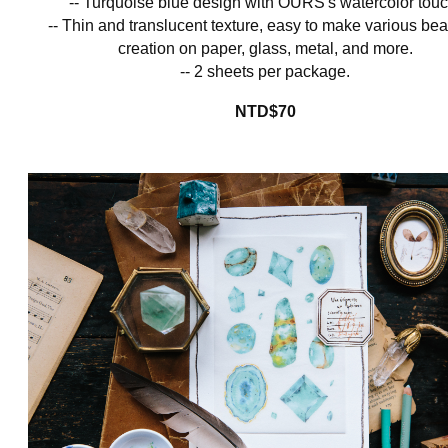
-- Turquoise blue design with OURS's watercolor touc
-- Thin and translucent texture, easy to make various beau
creation on
paper, glass, metal, and more
.
-- 2 sheets per package.
NTD$70