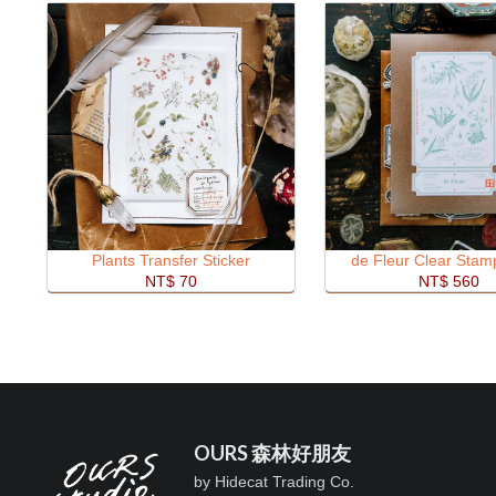
Plants Transfer Sticker
de Fleur Clear Stam
NT$ 70
NT$ 560
OURS 森林好朋友
by Hidecat Trading Co.