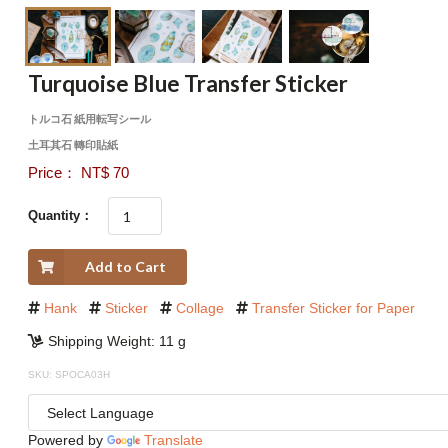
Turquoise Blue Transfer Sticker
トルコ石 紙用転写シール
土耳其石 轉印貼紙
Price： NT$ 70
Quantity：
Add to Cart
Hank
Sticker
Collage
Transfer Sticker for Paper
Shipping Weight: 11 g
SKU: SPOCA03H
Powered by
Translate